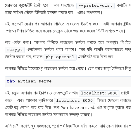
ফোল্ডারে প্রজেক্টটি তৈরী হবে। আর সবশেষের
কথাটির ম
--prefer-dist
হচ্ছে সর্বশেষ স্টেবল রিলিজটি ইনস্টল করতে বলা। এটাও অপশনাল।
এই কমান্ডটি দেয়ার পর আপনার পিসিতে লারাভেল ইনস্টল হবে। এটা আপনার ইন্টার
স্পিডের উপর ভিত্তি করে কয়েক সেকেন্ড থেকে শুরু করে কয়েক মিনিট লাগতে পারে।
আর একটা কথা। আপনার পিসিতে লারাভেল ইনস্টল করতে হলে অবশ্যই পিএইচ
এক্সটেনশন ইনস্টল থাকা লাগবে। আর যদি আপনি কম্পোজারের মাধ্
mcrypt
ইনস্টল করতে চান, তাহলে
একটিভেট করে নিতে হবে।
php_openssl
আপনার পিসিতে ইতোমধ্যে লারাভেল ইনস্টল হয়ে গেছে। চেক করার জন্য টার্মিনালে লিখু
php
এই কমান্ড আপনার পিএইচপির ডেভেলপমেন্ট সার্ভার
পোর্টে 
localhost:8000
করবে। এবার আপনার ব্রাউজারে
লিখলে দেখবেন লারাভে
localhost:8000
একটি বড় লোগো আর তার নিচে লেখা You have arrived. এই মাধ্যমে বুঝতে পার
আপনার পিসিতে লারাভেল ইনস্টল সফলভাবে সম্পন্ন হয়েছে।
আমি চেষ্টা করেছি খুব সহজকরে, পুরো প্রক্রিয়াটিকে বর্ণনা করতে, যদি কোন বিষয় বাদ 