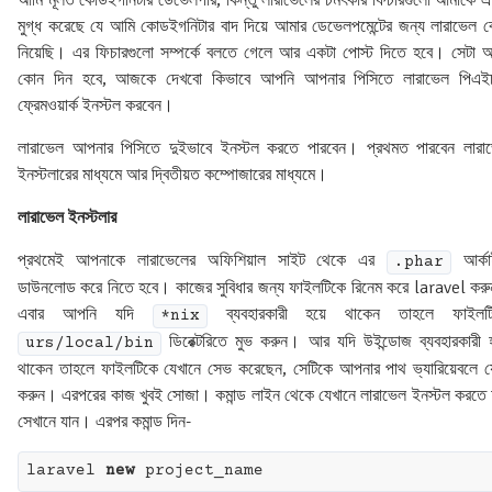
আমি মূলত কোডইগনিটার ডেভেলপার, কিন্তু লারাভেলের চমৎকার ফিচারগুলো আমাকে 
মুগ্ধ করেছে যে আমি কোডইগনিটার বাদ দিয়ে আমার ডেভেলপমেন্টের জন্য লারাভেল ব
নিয়েছি। এর ফিচারগুলো সম্পর্কে বলতে গেলে আর একটা পোস্ট দিতে হবে। সেটা অ
কোন দিন হবে, আজকে দেখবো কিভাবে আপনি আপনার পিসিতে লারাভেল পিএই
ফ্রেমওয়ার্ক ইনস্টল করবেন।
লারাভেল আপনার পিসিতে দুইভাবে ইনস্টল করতে পারবেন। প্রথমত পারবেন লারা
ইনস্টলারের মাধ্যমে আর দ্বিতীয়ত কম্পোজারের মাধ্যমে।
লারাভেল ইনস্টলার
প্রথমেই আপনাকে লারাভেলের অফিশিয়াল সাইট থেকে এর
আর্ক
.phar
ডাউনলোড করে নিতে হবে। কাজের সুবিধার জন্য ফাইলটিকে রিনেম করে laravel কর
এবার আপনি যদি
ব্যবহারকারী হয়ে থাকেন তাহলে ফাইলট
*nix
ডিরেক্টরিতে মুভ করুন। আর যদি উইন্ডোজ ব্যবহারকারী 
urs/local/bin
থাকেন তাহলে ফাইলটিকে যেখানে সেভ করেছেন, সেটিকে আপনার পাথ ভ্যারিয়েবলে 
করুন। এরপরের কাজ খুবই সোজা। কমান্ড লাইন থেকে যেখানে লারাভেল ইনস্টল করতে 
সেখানে যান। এরপর কমান্ড দিন-
laravel 
new